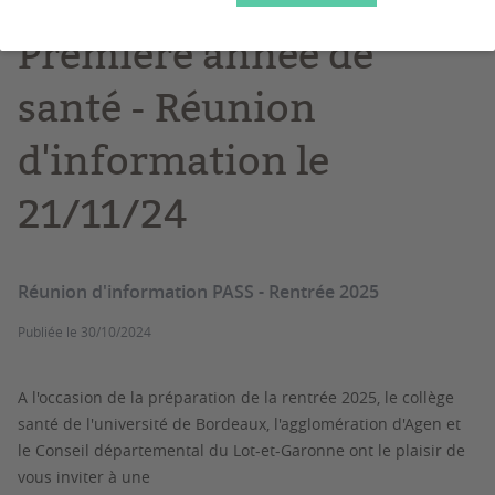
Première année de
santé - Réunion
d'information le
21/11/24
Réunion d'information PASS - Rentrée 2025
Publiée le
30/10/2024
A l'occasion de la préparation de la rentrée 2025, le collège
santé de l'université de Bordeaux, l'agglomération d'Agen et
le Conseil départemental du Lot-et-Garonne ont le plaisir de
vous inviter à une