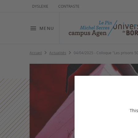
DYSLEXIE
CONTRASTE
MENU
Accueil
Actualités
04/04/2025 - Colloque "Les prisons 50 
This