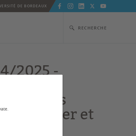
VERSITÉ DE BORDEAUX
RECHERCHE
4/2025 -
oque "Les
ons 50 ans
 Surveiller et
vate.
 : quel