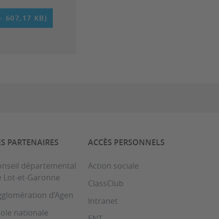
 607,17 KB)
ES PARTENAIRES
ACCÈS PERSONNELS
onseil départemental
Action sociale
e Lot-et-Garonne
ClassClub
gglomération d’Agen
Intranet
ole nationale
ENT