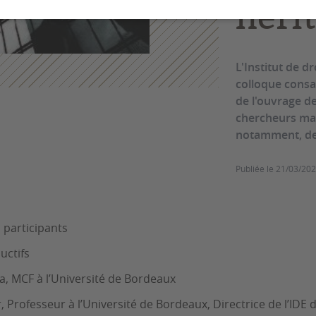
hérit
L'Institut de d
colloque consac
de l'ouvrage de
chercheurs mais
notamment, des
Publiée le
21/03/20
s participants
uctifs
a, MCF à l’Université de Bordeaux
r, Professeur à l’Université de Bordeaux, Directrice de l’IDE 