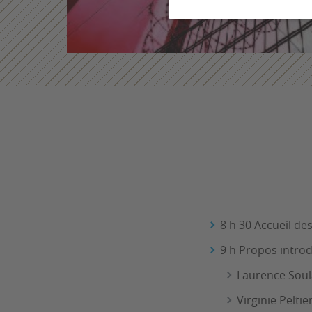
8 h 30 Accueil de
9 h Propos introd
Laurence Soul
Virginie Peltie