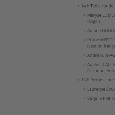
14 h Table ronde :
Maryse LE MEN
d’Agen
Amane GOGORZA
Prune MISSOFF
(section franç
André FERRAGNE
Adeline CAUTRÈ
Garonne, Ant
16 h Propos concl
Laurence Soul
Virginie Peltie