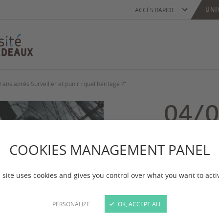
UNI
ACCÈS RAPIDE
ans après Surveiller et punir : quel héritage ?"
04/0
Coll
COOKIES MANAGEMENT PANEL
pris
après
 site uses cookies and gives you control over what you want to acti
punir
PERSONALIZE
OK, ACCEPT ALL