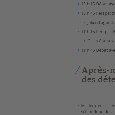
10 h 15 Débat ave
10 h 45 Perspecti
Julien Lagoutt
11 h 15 Perspecti
Gilles Chantra
11 h 45 Débat avec
Après-m
des dét
Modérateur : Deni
scientifique de la