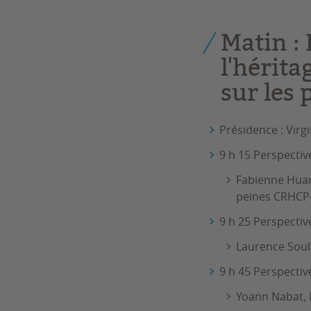
Matin : 
l'hérita
sur les 
Présidence : Virgi
9 h 15 Perspectiv
Fabienne Huar
peines CRHCP
9 h 25 Perspectiv
Laurence Soul
9 h 45 Perspectiv
Yoann Nabat, 