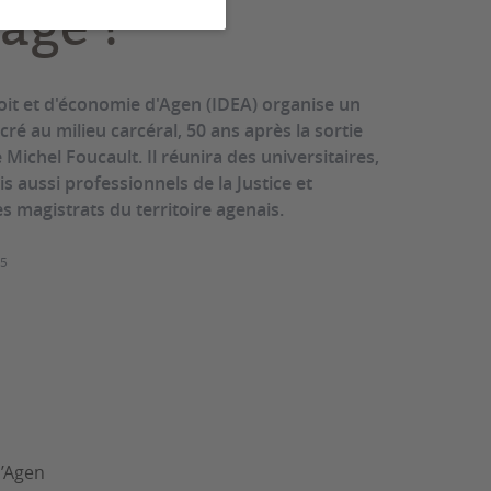
age ?"
roit et d'économie d'Agen (IDEA) organise un
ré au milieu carcéral, 50 ans après la sortie
 Michel Foucault. Il réunira des universitaires,
 aussi professionnels de la Justice et
 magistrats du territoire agenais.
25
d’Agen